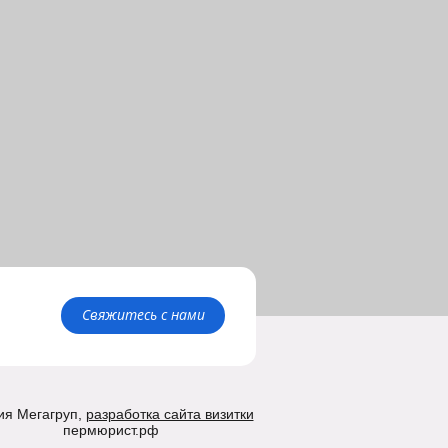
Свяжитесь с нами
ия Мегагруп,
разработка сайта визитки
пермюрист.рф