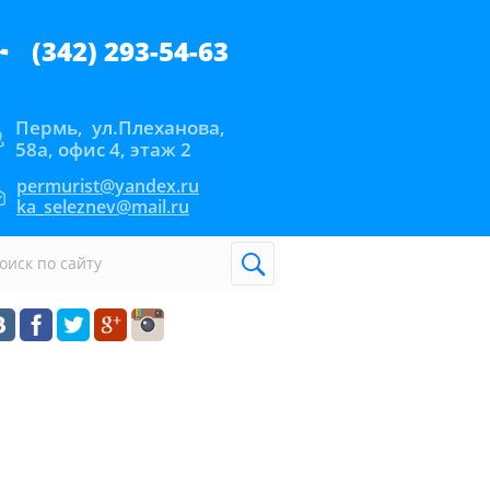
(342) 293-54-63
Пермь, ул.Плеханова,
58а, офис 4, этаж 2
permurist@yandex.ru
ka_seleznev@mail.ru