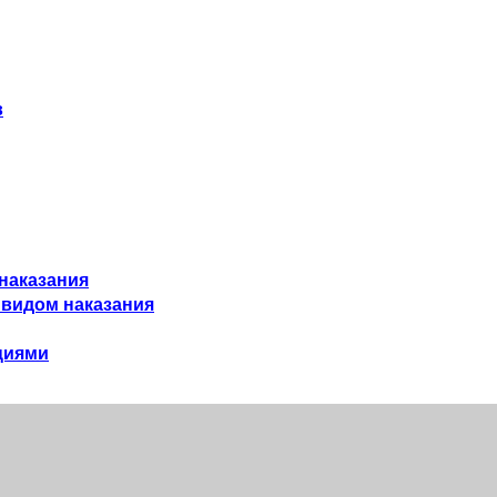
в
наказания
 видом наказания
циями