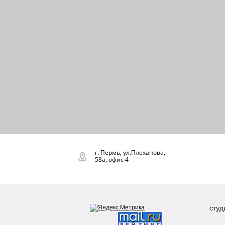
г. Пермь, ул.Плеханова,
58а, офис 4
студ